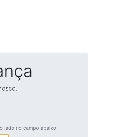
ança
nosco.
ao lado no campo abaixo