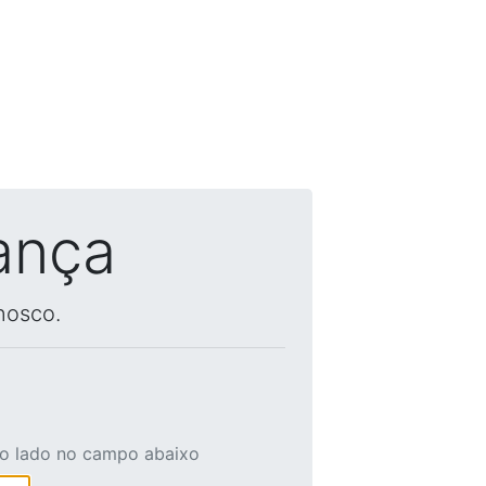
ança
nosco.
ao lado no campo abaixo