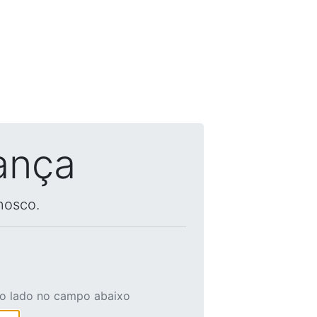
ança
nosco.
ao lado no campo abaixo