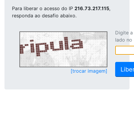
Para liberar o acesso
do IP
216.73.217.115
,
responda ao desafio abaixo.
Digite 
lado no
[trocar imagem]